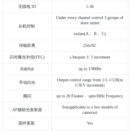
无线电 ID
1-30
Under every channel control 3 groups of
slave unites
从机控制
isolate(A
，
B
，
C)
传输距离
25m/82'
闪光曝光补偿(FEC)
±
3stopsin 1/ 3 increment
up to 1/8000s
高速同步
Output control range from 1/1-1/128(in
手动闪光
1/3EV increment)
频闪
up to 20 Flashes
，
upto30Hz Frequency
Yes(applicable to a few models of
AF辅助光发射器
cameras)
固件更新
Yes