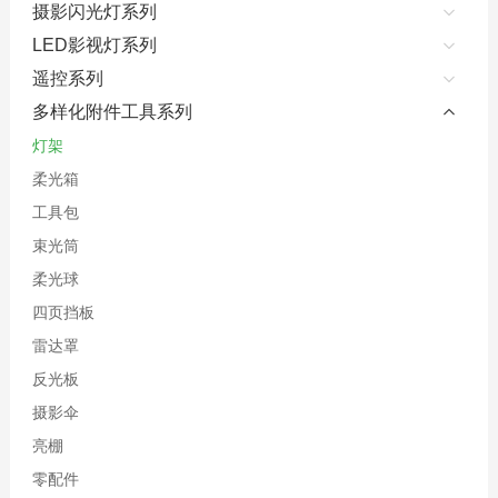
摄影闪光灯系列
LED影视灯系列
遥控系列
多样化附件工具系列
灯架
柔光箱
工具包
束光筒
柔光球
四页挡板
雷达罩
反光板
摄影伞
亮棚
零配件