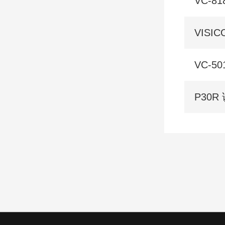
VC-
VISIC
VC-5
P30R