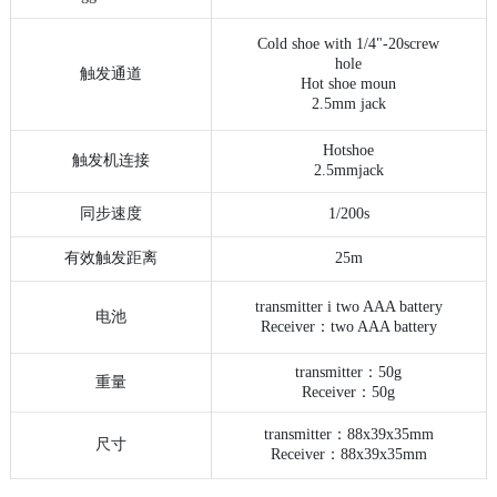
Cold shoe with 1/4"-20screw
hole
触发通道
Hot shoe moun
2.5mm jack
Hotshoe
触发机连接
2.5mmjack
同步速度
1/200s
有效触发距离
25m
transmitter i two AAA battery
电池
Receiver
：
two AAA battery
transmitter
：
50g
重量
Receiver
：
50g
transmitter
：
88x39x35mm
尺寸
Receiver
：
88x39x35mm