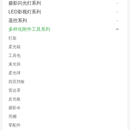
摄影闪光灯系列
LED影视灯系列
遥控系列
多样化附件工具系列
灯架
柔光箱
工具包
束光筒
柔光球
四页挡板
雷达罩
反光板
摄影伞
亮棚
零配件