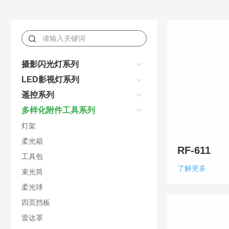
摄影闪光灯系列
LED影视灯系列
遥控系列
多样化附件工具系列
灯架
柔光箱
RF-611
工具包
了解更多
束光筒
柔光球
四页挡板
雷达罩